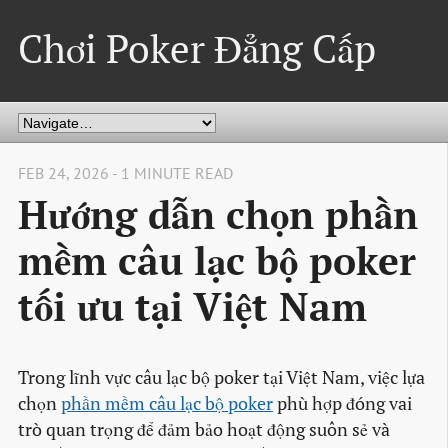
Chơi Poker Đẳng Cấp
FEB 24, 2026 - 1 MINUTE READ
Hướng dẫn chọn phần
mềm câu lạc bộ poker
tối ưu tại Việt Nam
Trong lĩnh vực câu lạc bộ poker tại Việt Nam, việc lựa
chọn
phần mềm câu lạc bộ poker
phù hợp đóng vai
trò quan trọng để đảm bảo hoạt động suôn sẻ và