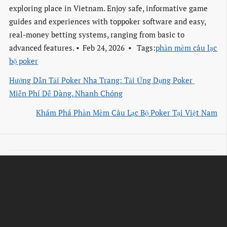
exploring place in Vietnam. Enjoy safe, informative game
guides and experiences with toppoker software and easy,
real-money betting systems, ranging from basic to
advanced features.
Feb 24, 2026
Tags:
phần mềm câu lạc 
bộ poker
Hướng Dẫn Tải Poker Nha Trang: Tải Ứng Dụng Poker 
Miễn Phí Dễ Dàng, Nhanh Chóng
Khám Phá Phần Mềm Câu Lạc Bộ Poker Tại Việt Nam